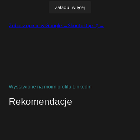
Polecam współpracę z Agnieszką.
Załaduj więcej
Zobacz opinie w Google →
Skontaktuj się →
Wystawione na moim profilu Linkedin
Rekomendacje