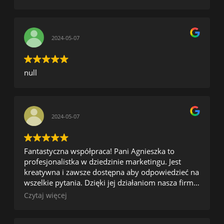
2024-05-07
null
2024-05-07
Fantastyczna współpraca! Pani Agnieszka to
profesjonalistka w dziedzinie marketingu. Jest
kreatywna i zawsze dostępna aby odpowiedzieć na
wszelkie pytania. Dzięki jej działaniom nasza firma
zwiększyła swoją widoczność w internecie.
Czytaj więcej
Serdecznie polecam!