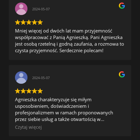
2024-05-07
Mniej więcej od dwóch lat mam przyjemność
współpracować z Panią Agnieszką. Pani Agnieszka
jest osobą rzetelną i godną zaufania, a rozmowa to
czysta przyjemność. Serdecznie polecam!
2024-05-07
Agnieszka charakteryzuje się miłym
usposobieniem, doświadczeniem i
profesjonalizmem w ramach proponowanych
przez siebie usług a także otwartością w
negocjacjach. Agnieszka rozwiązuje pojawiające się
Czytaj więcej
problemy i pomaga w realizacji zadań co pozwala
szybko i skutecznie osiągać zamierzone cele.